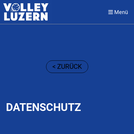
'von ChatGPT
Menü
< ZURÜCK
DATENSCHUTZ